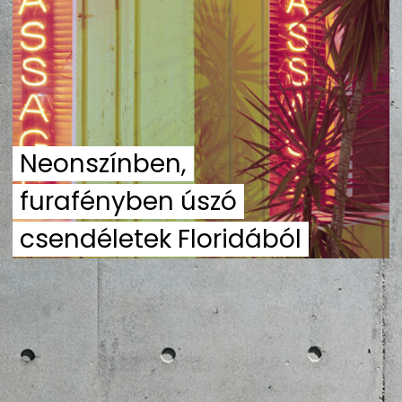
ZENE
MÉDIAAJÁNLAT
IMPRESSZUM
PR-ARCHÍVUM
ADATKEZELÉSI TÁJÉKOZTATÓ
Neonszínben,
furafényben úszó
csendéletek Floridából