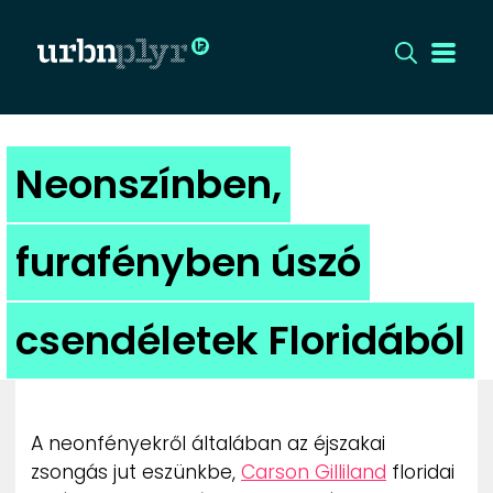
CÍMLAP
Neonszínben,
DIZÁJN
furafényben úszó
DIVAT
csendéletek Floridából
HIP
KULT
A neonfényekről általában az éjszakai
UTCA
zsongás jut eszünkbe,
Carson Gilliland
floridai