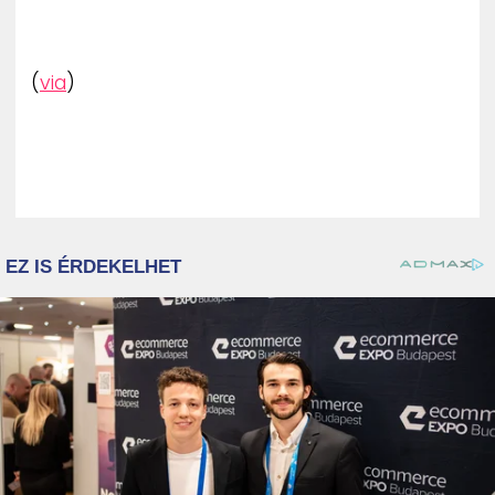
(
via
)