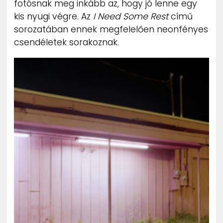
fotósnak meg inkább az, hogy jó lenne egy
ZENE
kis nyugi végre. Az
I Need Some Rest
című
sorozatában ennek megfelelően neonfényes
MÉDIAAJÁNLAT
csendéletek sorakoznak.
IMPRESSZUM
PR-ARCHÍVUM
ADATKEZELÉSI TÁJÉKOZTATÓ