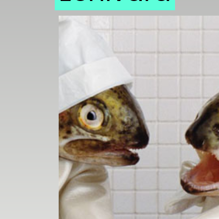
UTCA
ZENE
MÉDIAAJÁNLAT
IMPRESSZUM
PR-ARCHÍVUM
ADATKEZELÉSI
TÁJÉKOZTATÓ