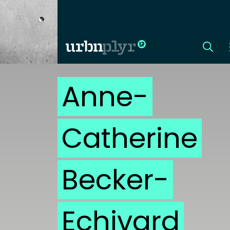
Anne-
CÍMLAP
DIZÁJN
Catherine
DIVAT
Becker-
HIP
KULT
Echivard