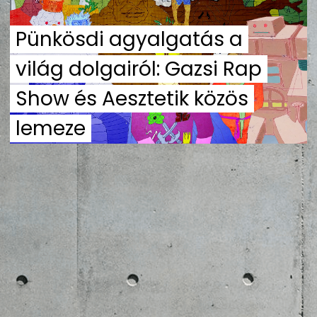
ZENE
Pünkösdi agyalgatás a
MÉDIAAJÁNLAT
világ dolgairól: Gazsi Rap
IMPRESSZUM
PR-ARCHÍVUM
ADATKEZELÉSI TÁJÉKOZTATÓ
Show és Aesztetik közös
lemeze