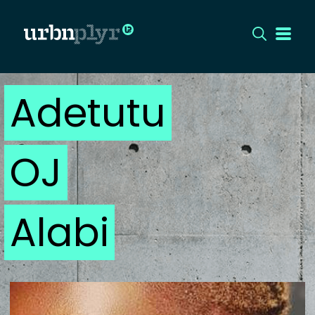
Adetutu
CÍMLAP
DIZÁJN
OJ
DIVAT
HIP
Alabi
KULT
UTCA