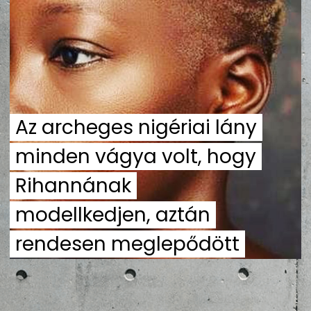
ZENE
MÉDIAAJÁNLAT
IMPRESSZUM
PR-ARCHÍVUM
ADATKEZELÉSI TÁJÉKOZTATÓ
Az archeges nigériai lány
minden vágya volt, hogy
Rihannának
modellkedjen, aztán
rendesen meglepődött