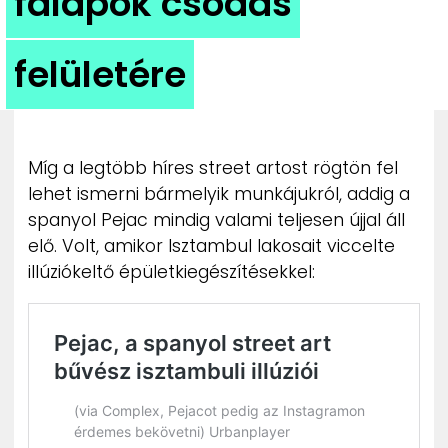
falapok csodás
ZENE
felületére
MÉDIAAJÁNLAT
IMPRESSZUM
PR-ARCHÍVUM
ADATKEZELÉSI TÁJÉKOZTATÓ
Míg a legtöbb híres street artost rögtön fel
lehet ismerni bármelyik munkájukról, addig a
spanyol Pejac mindig valami teljesen újjal áll
elő. Volt, amikor Isztambul lakosait viccelte
illúziókeltő épületkiegészítésekkel: