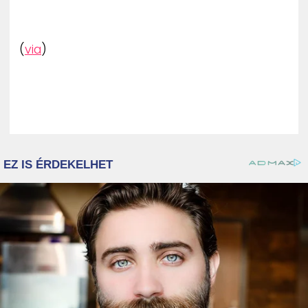
(
via
)