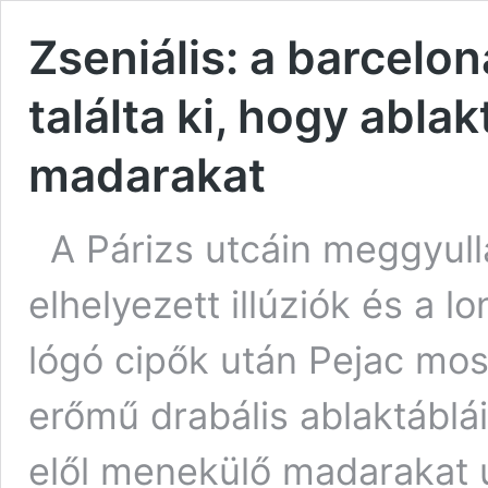
Zseniális: a barcelo
találta ki, hogy abl
madarakat
A Párizs utcáin meggyul
elhelyezett illúziók és a l
lógó cipők után Pejac mos
erőmű drabális ablaktáblái
elől menekülő madarakat 