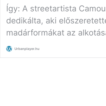
Így: A streetartista Camo
dedikálta, aki előszeretett
madárformákat az alkotás
Urbanplayer.hu