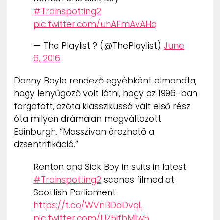
#Trainspotting2
pic.twitter.com/uhAFmAvAHq
— The Playlist ? (@ThePlaylist)
June
6, 2016
Danny Boyle rendező egyébként elmondta,
hogy lenyűgöző volt látni, hogy az 1996-ban
forgatott, azóta klasszikussá vált első rész
óta milyen drámaian megváltozott
Edinburgh. “Masszívan érezhető a
dzsentrifikáció.”
Renton and Sick Boy in suits in latest
#Trainspotting2
scenes filmed at
Scottish Parliament
https://t.co/WVnBDoDvqL
pic.twitter.com/UZ5ifbM1w5