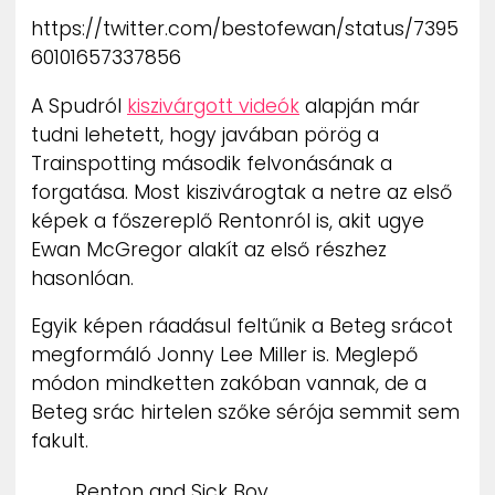
ZENE
https://twitter.com/bestofewan/status/7395
60101657337856
MÉDIAAJÁNLAT
IMPRESSZUM
A Spudról
kiszivárgott videók
alapján már
PR-ARCHÍVUM
tudni lehetett, hogy javában pörög a
ADATKEZELÉSI TÁJÉKOZTATÓ
Trainspotting második felvonásának a
forgatása. Most kiszivárogtak a netre az első
képek a főszereplő Rentonról is, akit ugye
Ewan McGregor alakít az első részhez
hasonlóan.
Egyik képen ráadásul feltűnik a Beteg srácot
megformáló Jonny Lee Miller is. Meglepő
módon mindketten zakóban vannak, de a
Beteg srác hirtelen szőke sérója semmit sem
fakult.
Renton and Sick Boy