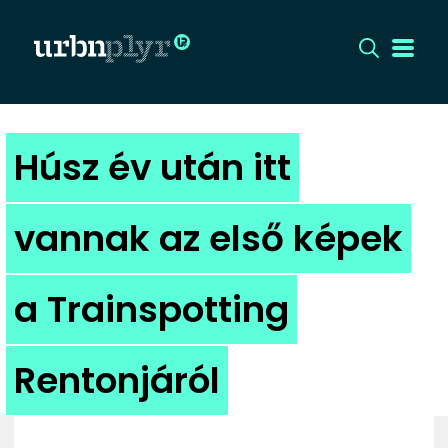
CÍMLAP
Húsz év után itt
DIZÁJN
vannak az első képek
DIVAT
a Trainspotting
HIP
KULT
Rentonjáról
UTCA