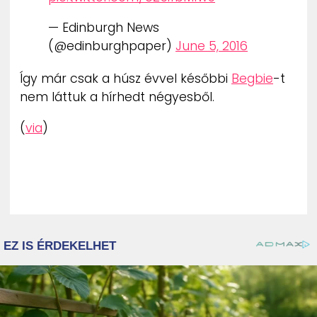
— Edinburgh News
(@edinburghpaper)
June 5, 2016
Így már csak a húsz évvel későbbi
Begbie
-t
nem láttuk a hírhedt négyesből.
(
via
)