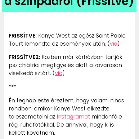
a színpadról (Frissítve)
ZENE
MÉDIAAJÁNLAT
IMPRESSZUM
PR-ARCHÍVUM
FRISSÍTVE:
Kanye West az egész Saint Pablo
ADATKEZELÉSI TÁJÉKOZTATÓ
Tourt lemondta az események után. (
via
)
FRISSÍTVE2:
Közben már kórházban tartják
pszichiátriai megfigyelés alatt a zavarosan
viselkedő sztárt. (
via
)
***
Én tegnap este éreztem, hogy valami nincs
rendben, amikor Kanye West elkezdte
teleszemetelni az
Instagramot
mindenféle
régi ruhafotókkal. De annyival, hogy ki is
kellett követnem.