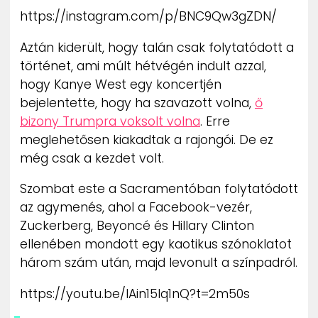
https://instagram.com/p/BNC9Qw3gZDN/
Aztán kiderült, hogy talán csak folytatódott a
történet, ami múlt hétvégén indult azzal,
hogy Kanye West egy koncertjén
bejelentette, hogy ha szavazott volna,
ő
bizony Trumpra voksolt volna
. Erre
meglehetősen kiakadtak a rajongói. De ez
még csak a kezdet volt.
Szombat este a Sacramentóban folytatódott
az agymenés, ahol a Facebook-vezér,
Zuckerberg, Beyoncé és Hillary Clinton
ellenében mondott egy kaotikus szónoklatot
három szám után, majd levonult a színpadról.
https://youtu.be/lAin15lq1nQ?t=2m50s