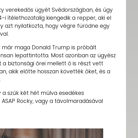
ky verekedős ügyét Svédországban, és úgy
i ítélethozatalig kiengedik a repper, aki el
y azt nyilatkozta, hogy végre fürödne egy
val.
 már maga Donald Trump is próbált
gánsan lepattintotta. Most azonban az ügyész
a biztonsági őrei mellett ő is részt vett
n, akik előtte hosszan követték őket, és a
.
y a szűk két hét múlva esedékes
-e ASAP Rocky, vagy a távolmaradásával