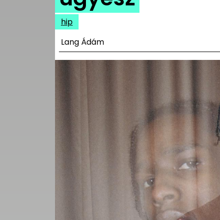
UTCA
hip
ZENE
Lang Ádám
MÉDIAAJÁNLAT
IMPRESSZUM
PR-ARCHÍVUM
ADATKEZELÉSI
TÁJÉKOZTATÓ