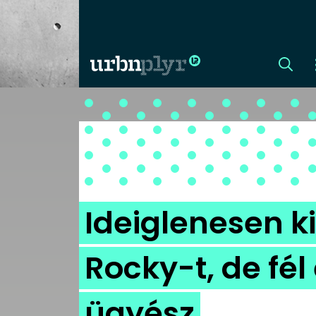
CÍMLAP
DIZÁJN
DIVAT
Ideiglenesen 
HIP
Rocky-t, de fél 
KULT
ügyész