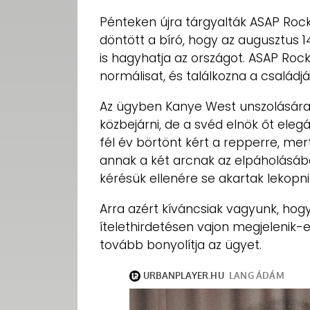
Pénteken újra tárgyalták ASAP Roc
döntött a bíró, hogy az augusztus 14-
is hagyhatja az országot. ASAP Rock
normálisat, és találkozna a családjá
Az ügyben Kanye West unszolására
közbejárni, de a svéd elnök őt ele
fél év börtönt kért a repperre, mert 
annak a két arcnak az elpáholásába
kérésük ellenére se akartak lekopni
Arra azért kíváncsiak vagyunk, hog
ítelethirdetésen vajon megjelenik
tovább bonyolítja az ügyet.