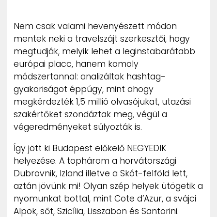
ZENE
Nem csak valami hevenyészett módon
MÉDIAAJÁNLAT
mentek neki a travelszájt szerkesztői, hogy
IMPRESSZUM
megtudják, melyik lehet a leginstabarátabb
PR-ARCHÍVUM
ADATKEZELÉSI TÁJÉKOZTATÓ
európai placc, hanem komoly
módszertannal: analizáltak hashtag-
gyakoriságot éppúgy, mint ahogy
megkérdezték 1,5 millió olvasójukat, utazási
szakértőket szondáztak meg, végül a
végeredményeket súlyozták is.
Így jött ki Budapest előkelő NEGYEDIK
helyezése. A tophárom a horvátországi
Dubrovnik, Izland illetve a Skót-felföld lett,
aztán jövünk mi! Olyan szép helyek ütögetik a
nyomunkat bottal, mint Cote d’Azur, a svájci
Alpok, sőt, Szicília, Lisszabon és Santorini.