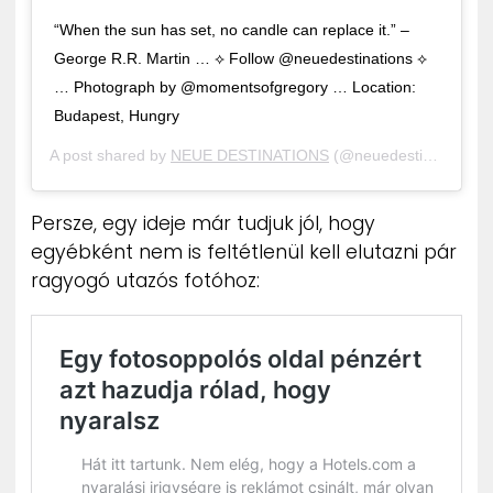
“When the sun has set, no candle can replace it.” –
George R.R. Martin … ⟡ Follow @neuedestinations ⟡
… Photograph by @momentsofgregory … Location:
Budapest, Hungry
A post shared by
NEUE DESTINATIONS
(@neuedestinations) on
Persze, egy ideje már tudjuk jól, hogy
egyébként nem is feltétlenül kell elutazni pár
ragyogó utazós fotóhoz: