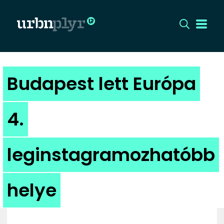
CÍMLAP
Budapest lett Európa
DIZÁJN
4.
DIVAT
leginstagramozhatóbb
HIP
KULT
helye
UTCA