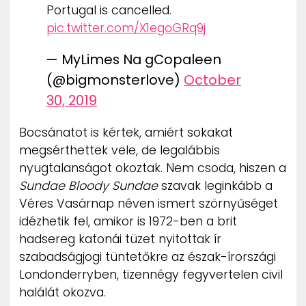
Portugal is cancelled.
pic.twitter.com/X1egoGRq9j
— MyLimes Na gCopaleen
(@bigmonsterlove)
October
30, 2019
Bocsánatot is kértek, amiért sokakat
megsérthettek vele, de legalábbis
nyugtalanságot okoztak. Nem csoda, hiszen a
Sundae Bloody Sundae
szavak leginkább a
Véres Vasárnap néven ismert szörnyűséget
idézhetik fel, amikor is 1972-ben a brit
hadsereg katonái tüzet nyitottak ír
szabadságjogi tüntetőkre az észak-írországi
Londonderryben, tizennégy fegyvertelen civil
halálát okozva.