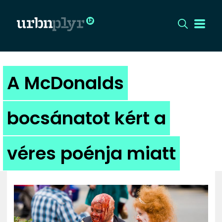
CÍMLAP
A McDonalds
DIZÁJN
bocsánatot kért a
DIVAT
véres poénja miatt
HIP
KULT
UTCA