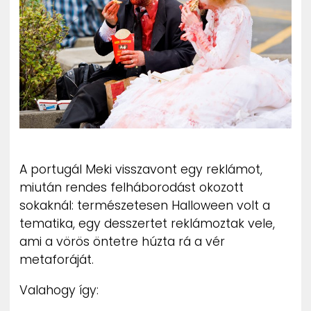
ZENE
MÉDIAAJÁNLAT
IMPRESSZUM
PR-ARCHÍVUM
ADATKEZELÉSI TÁJÉKOZTATÓ
A portugál Meki visszavont egy reklámot,
miután rendes felháborodást okozott
sokaknál: természetesen Halloween volt a
tematika, egy desszertet reklámoztak vele,
ami a vörös öntetre húzta rá a vér
metaforáját.
Valahogy így: