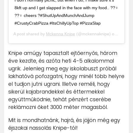
I don’t normally picnic, but when I do, I make sure it’s
8kft up and I get slapped in the face with my food.. ??‍♀️
??‍♀️ cheers ?#ShutUpAndMunchAndJump
#CrustyCrabPizza #ItsChillyUpTop #PizzaSlap
A post shared by
Mckenna Knipe
(@mckennaknipe) on
Feb 4, 
Knipe amúgy tapasztalt ejtőernyős, három
éve kezdte, és azóta heti 4-5 alkalommal
ugrik. Jelenleg meg egy iskolabuszt próbál
lakhatóvá pofozgatni, hogy minél több helyre
el tudjon jutni ugrani. Illetve reméli, hogy
sikerül kajabrandekkel és éttermekkel
együttműködnie, tehát pénzért cserébe
reklámozni őket 3000 méter magasból.
Mit is mondhatnánk, hajrá, és jöjjön még egy
éjszakai nassolás Knipe-tól!