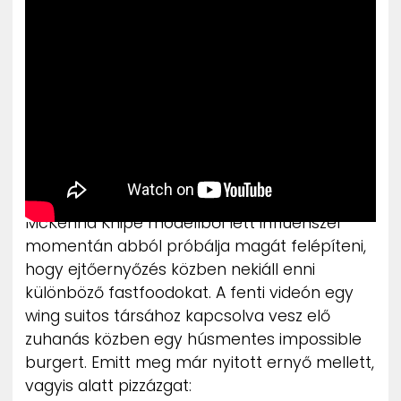
ZENE
MÉDIAAJÁNLAT
IMPRESSZUM
PR-ARCHÍVUM
ADATKEZELÉSI TÁJÉKOZTATÓ
McKenna Knipe modellből lett influenszer
momentán abból próbálja magát felépíteni,
hogy ejtőernyőzés közben nekiáll enni
különböző fastfoodokat. A fenti videón egy
wing suitos társához kapcsolva vesz elő
zuhanás közben egy húsmentes impossible
burgert. Emitt meg már nyitott ernyő mellett,
vagyis alatt pizzázgat: