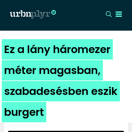
CÍMLAP
Ez a lány háromezer
DIZÁJN
méter magasban,
DIVAT
szabadesésben eszik
HIP
KULT
burgert
UTCA