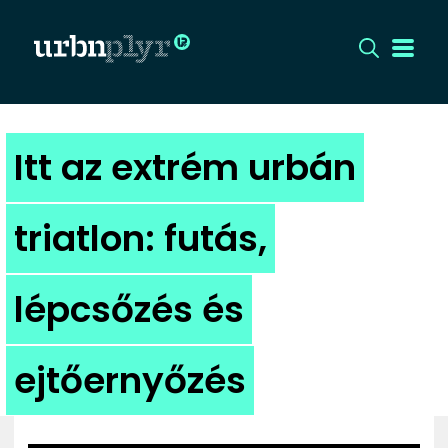
CÍMLAP
Itt az extrém urbán
DIZÁJN
triatlon: futás,
DIVAT
lépcsőzés és
HIP
KULT
ejtőernyőzés
UTCA