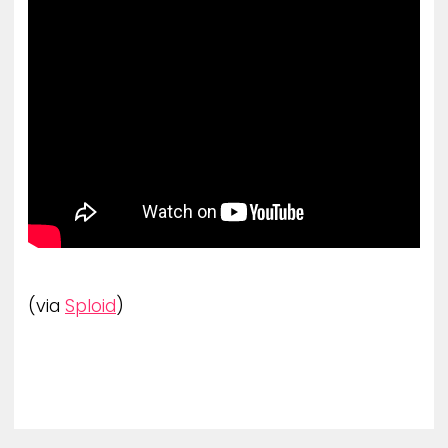
ZENE
MÉDIAAJÁNLAT
IMPRESSZUM
PR-ARCHÍVUM
ADATKEZELÉSI TÁJÉKOZTATÓ
(via
Sploid
)