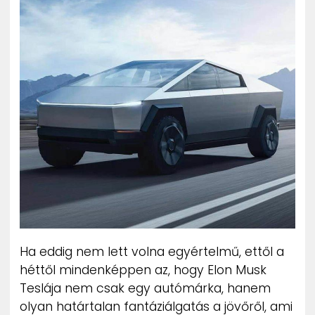
ZENE
MÉDIAAJÁNLAT
IMPRESSZUM
PR-ARCHÍVUM
ADATKEZELÉSI TÁJÉKOZTATÓ
Ha eddig nem lett volna egyértelmű, ettől a
héttől mindenképpen az, hogy Elon Musk
Teslája nem csak egy autómárka, hanem
olyan határtalan fantáziálgatás a jövőről, ami