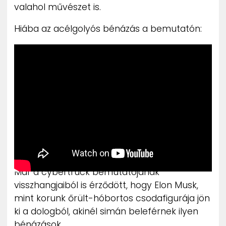
valahol művészet is.
Hiába az acélgolyós bénázás a bemutatón:
Már a cybertruck bemutatójának
visszhangjaiból is érződött, hogy Elon Musk,
mint korunk őrült-hóbortos csodafigurája jön
ki a dologból, akinél simán beleférnek ilyen
bénázások.