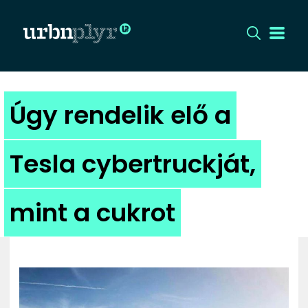
CÍMLAP
Úgy rendelik elő a
DIZÁJN
Tesla cybertruckját,
DIVAT
mint a cukrot
HIP
KULT
UTCA