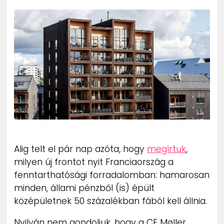
ZENE
MÉDIAAJÁNLAT
IMPRESSZUM
PR-ARCHÍVUM
ADATKEZELÉSI TÁJÉKOZTATÓ
Alig telt el pár nap azóta, hogy
megírtuk
,
milyen új frontot nyit Franciaország a
fenntarthatósági forradalomban: hamarosan
minden, állami pénzből (is) épült
középületnek 50 százalékban fából kell állnia.
Nyilván nem gondoljuk, hogy a CF Møller