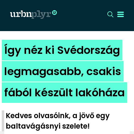
CÍMLAP
Így néz ki Svédország
DIZÁJN
legmagasabb, csakis
DIVAT
fából készült lakóháza
HIP
KULT
Kedves olvasóink, a jövő egy
UTCA
baltavágásnyi szelete!