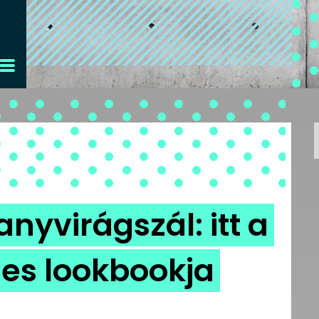
anyvirágszál: itt a
jes lookbookja