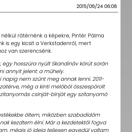
2015/06/24 06:08
nélkül rátérnénk a képekre, Pintér Pálma
 is egy kicsit a Verkstadenről, mert
oz van szerencsénk.
t, egy hosszúra nyúlt Skandináv körút során
i annyit jelent: a műhely.
i napig nem szűnt meg annak lenni. 2011-
atérve, még a kinti melóból összespórolt
zitanyomás csínját-bínját egy szitanyomó
estékekbe öltem, miközben szabadidőm
k kezdtem élni. Már a kezdetektől fogva
m, mégis jó ideig teljesen egyedül voltam