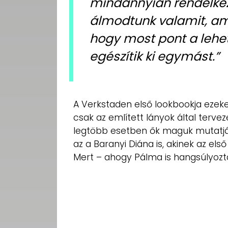
mindannyian rendelkez
álmodtunk valamit, ami
hogy most pont a lehe
egészítik ki egymást.”
A Verkstaden első lookbookja ezek
csak az említett lányok által terv
legtöbb esetben ők maguk mutatják
az a Baranyi Diána is, akinek az els
Mert – ahogy Pálma is hangsúlyozta