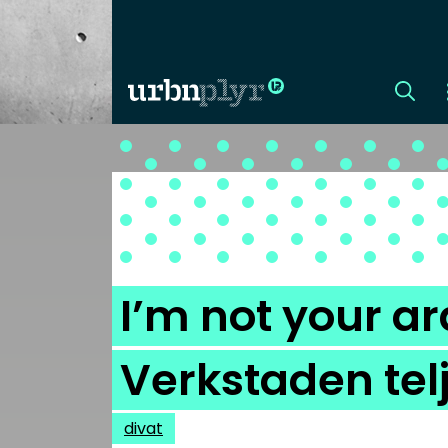
CÍMLAP
DIZÁJN
DIVAT
I’m not your ar
HIP
Verkstaden tel
KULT
divat