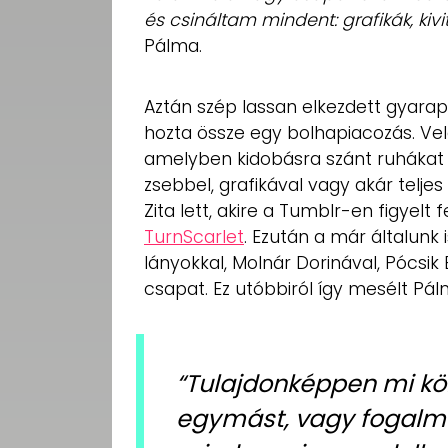
és csináltam mindent: grafikák, kivi
Pálma.
Aztán szép lassan elkezdett gyarap
hozta össze egy bolhapiacozás. Vel
amelyben kidobásra szánt ruháka
zsebbel, grafikával vagy akár teljes
Zita lett, akire a Tumblr-en figyelt f
TurnScarlet
. Ezután a már általunk
lányokkal, Molnár Dorinával, Pócsik 
csapat. Ez utóbbiról így mesélt Pál
“Tulajdonképpen mi k
egymást, vagy fogalma