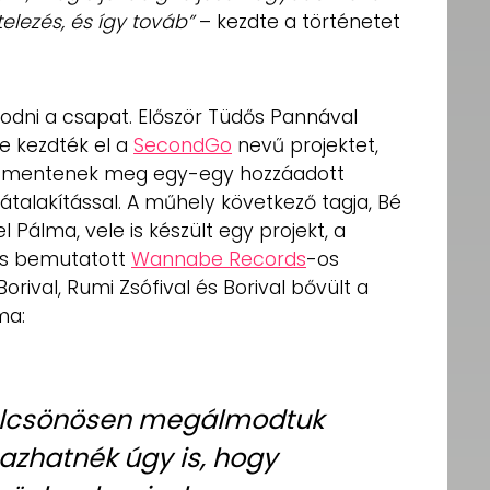
telezés, és így továb”
– kezdte a történetet
odni a csapat. Először Tüdős Pannával
e kezdték el a
SecondGo
nevű projektet,
t mentenek meg egy-egy hozzáadott
 átalakítással. A műhely következő tagja, Bé
el Pálma, vele is készült egy projekt, a
 is bemutatott
Wannabe Records
-os
Borival, Rumi Zsófival és Borival bővült a
ma:
ölcsönösen megálmodtuk
zhatnék úgy is, hogy