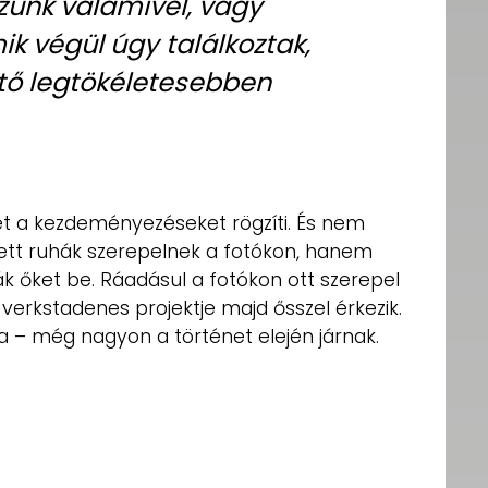
ünk valamivel, vagy
k végül úgy találkoztak,
tő legtökéletesebben
et a kezdeményezéseket rögzíti. És nem
ezett ruhák szerepelnek a fotókon, hanem
 őket be. Ráadásul a fotókon ott szerepel
ő verkstadenes projektje majd ősszel érkezik.
 – még nagyon a történet elején járnak.