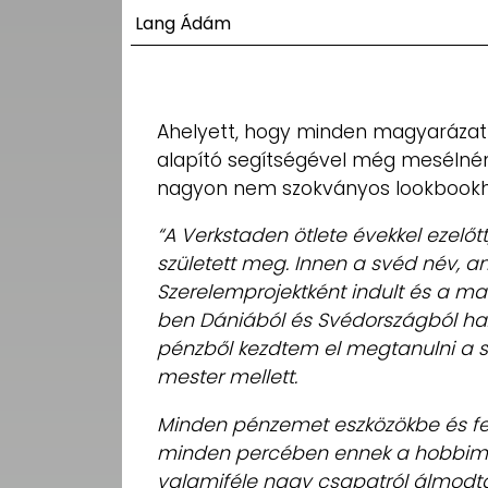
UTCA
Lang Ádám
ZENE
MÉDIAAJÁNLAT
Ahelyett, hogy minden magyarázat 
IMPRESSZUM
alapító segítségével még mesélnénk
PR-ARCHÍVUM
ADATKEZELÉSI
nagyon nem szokványos lookbookh
TÁJÉKOZTATÓ
“A Verkstaden ötlete évekkel ezelőt
született meg. Innen a svéd név, am
Szerelemprojektként indult és a ma
ben Dániából és Svédországból haz
pénzből kezdtem el megtanulni a s
mester mellett.
Minden pénzemet eszközökbe és f
minden percében ennek a hobbimna
valamiféle nagy csapatról álmodta