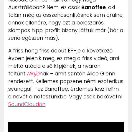
ZENE
Ausztráliában? Nem, ez csak
Banoffee
, aki
talán még az összehasonlításnak sem örülne,
MÉDIAAJÁNLAT
annak ellenére, hogy ezt a beleszarós,
IMPRESSZUM
slampos hippi profilt bizony láttuk már (bár a
PR-ARCHÍVUM
zene egészen más).
ADATKEZELÉSI TÁJÉKOZTATÓ
A friss hang friss debüt EP-je a következő
évben jelenik meg, ez meg a friss videó, ami
méltó utódja első klipjének, a nyáron
feltűnt
Ninjá
nak – amit szintén Alice Glenn
rendezett. Kellemes popzene némi ezoterikus
svunggal – ez Banoffee, érdemes lesz felírni
a nevét a noteszünkbe. Vagy csak bekövetni
SoundCloudon
.