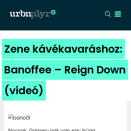
CÍMLAP
Zene kávékavaráshoz:
DIZÁJN
Banoffee – Reign Down
DIVAT
(videó)
HIP
KULT
UTCA
Nocsak, Grimes-nak van egy húga