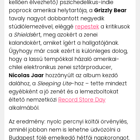
kellően élvezhető) pszichedelikus-indie
ZENE
poprock amerikai helytartója, a
Grizzly Bear
tavaly nagyot dobbantott negyedik
MÉDIAAJÁNLAT
stúdiólemezével, eléggé
repestek
a kritikusok
IMPRESSZUM
PR-ARCHÍVUM
a
Shields
ért, meg azokért a zenei
ADATKEZELÉSI TÁJÉKOZTATÓ
kalandokért, amiket ígért a hallgatójának.
Úgyhogy már csak ezért is különleges dolog,
hogy a lassú tempókkal házaló amerikai-
chilei elektronikus zenei sztárproducer,
Nicolas Jaar
hozzányúlt az album kezdő
dalához, a
Sleeping Ute
-hoz – tette mindezt
egyébként a jó zenét és a lemezboltokat
éltető nemzetközi
Record Store Day
alkalmából.
Az eredmény: nyolc percnyi költői örvénylés,
aminél jobban nem is lehetne üdvözölni a
Budapest fölé emelkedő hétfői napkorongot.