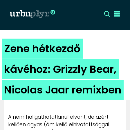
CÍMLAP
Zene hétkezdő
DIZÁJN
kávéhoz: Grizzly Bear,
DIVAT
Nicolas Jaar remixben
HIP
KULT
A nem hallgathatatlanul elvont, de azért
UTCA
kellően agyas (ám kellő elhivatottsággal