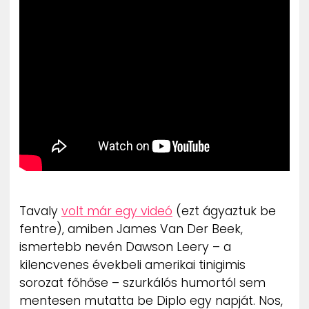
ZENE
MÉDIAAJÁNLAT
IMPRESSZUM
PR-ARCHÍVUM
ADATKEZELÉSI TÁJÉKOZTATÓ
Tavaly
volt már egy videó
(ezt ágyaztuk be
fentre), amiben James Van Der Beek,
ismertebb nevén Dawson Leery – a
kilencvenes évekbeli amerikai tinigimis
sorozat főhőse – szurkálós humortól sem
mentesen mutatta be Diplo egy napját. Nos,