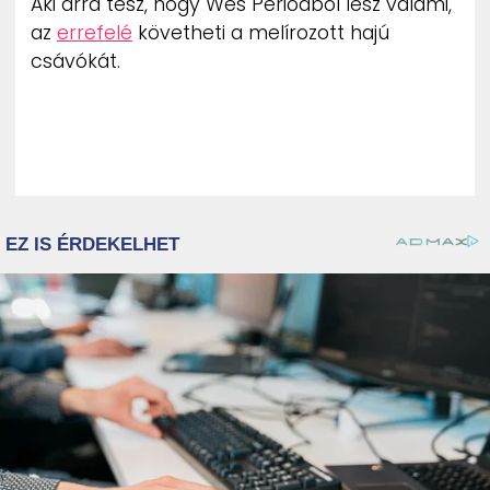
Aki arra tesz, hogy Wes Periodból lesz valami,
az
errefelé
követheti a melírozott hajú
csávókát.