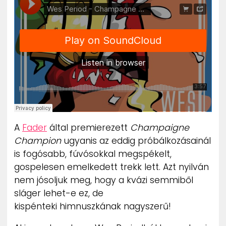
ZENE
MÉDIAAJÁNLAT
IMPRESSZUM
PR-ARCHÍVUM
ADATKEZELÉSI TÁJÉKOZTATÓ
A
Fader
által premierezett
Champaigne
Champion
ugyanis az eddig próbálkozásainál
is fogósabb, fúvósokkal megspékelt,
gospelesen emelkedett trekk lett. Azt nyilván
nem jósoljuk meg, hogy a kvázi semmiből
sláger lehet-e ez, de
kispénteki himnuszkának nagyszerű!