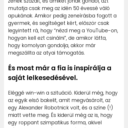
zenék százait, és amiket jónak gondol, azt
mutatja csak meg az idén 50 évessé váló
apukának. Amikor pedig zeneírásba fogott a
gyermek, és segítséget kért, először csak
legyintett rá, hogy “nézd meg a YouTube-on,
hogyan kell ezt csinálni”, de amikor látta,
hogy komolyan gondolja, akkor már
megszállta az atyai támogatás.
És most már a fia is inspirálja a
saját lelkesedésével.
Eléggé win-win a szituáció. Kiderül még, hogy
az egyik első bakelit, amit megvásárolt, az
egy Alexander Robotnick volt, és a színe (!)
miatt vette meg. És kiderül még az is, hogy
egy roppant szimpatikus forma, akivel