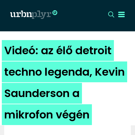
CÍMLAP
Videó: az élő detroit
DIZÁJN
techno legenda, Kevin
DIVAT
Saunderson a
HIP
KULT
mikrofon végén
UTCA