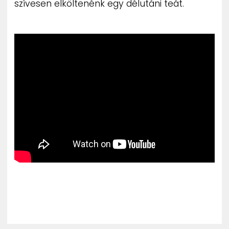
szívesen elköltenénk egy délutáni teát.