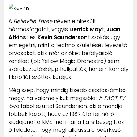
ZENE
A
Belleville Three
néven elhíresült
MÉDIAAJÁNLAT
IMPRESSZUM
hármasfogatot, vagyis
Derrick May
t,
Juan
PR-ARCHÍVUM
Atkins
t és
Kevin Saunderson
t szokás úgy
ADATKEZELÉSI TÁJÉKOZTATÓ
emlegetni, mint a techno születését levezető
orvosokat, akik már az őket befolyásoló
zenéket (pl.: Yellow Magic Orchestra) sem
szórakoztatásképp hallgatták, hanem komoly
filozófiát szőttek köréjük.
Még szép, hogy mindig kisebb csodaszámba
megy, ha valamelyikük megszólal. A
FACT TV
jóvoltából ezúttal Saunderson, aki elmondja
többek között, hogy az 1987 óta fennálló
kiadójánál, a KMS-nél már a fia is besegít, az
ő feladata, hogy meghallgassa a beérkező