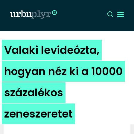
CÍMLAP
Valaki levideózta,
DIZÁJN
hogyan néz ki a 10000
DIVAT
százalékos
HIP
KULT
zeneszeretet
UTCA