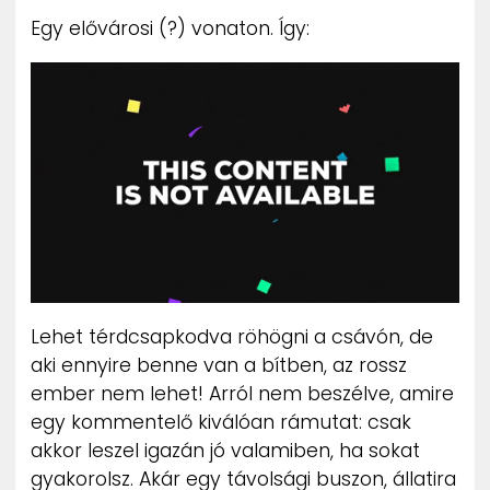
ZENE
Egy elővárosi (?) vonaton. Így:
MÉDIAAJÁNLAT
IMPRESSZUM
PR-ARCHÍVUM
ADATKEZELÉSI TÁJÉKOZTATÓ
Lehet térdcsapkodva röhögni a csávón, de
aki ennyire benne van a bítben, az rossz
ember nem lehet! Arról nem beszélve, amire
egy kommentelő kiválóan rámutat: csak
akkor leszel igazán jó valamiben, ha sokat
gyakorolsz. Akár egy távolsági buszon, állatira