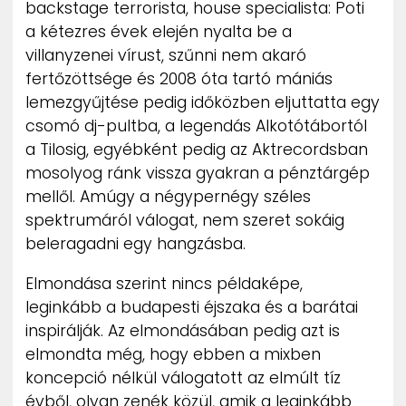
backstage terrorista, house specialista: Poti
ZENE
a kétezres évek elején nyalta be a
villanyzenei vírust, szűnni nem akaró
MÉDIAAJÁNLAT
fertőzöttsége és 2008 óta tartó mániás
IMPRESSZUM
PR-ARCHÍVUM
lemezgyűjtése pedig időközben eljuttatta egy
ADATKEZELÉSI TÁJÉKOZTATÓ
csomó dj-pultba, a legendás Alkotótábortól
a Tilosig, egyébként pedig az Aktrecordsban
mosolyog ránk vissza gyakran a pénztárgép
mellől. Amúgy a négypernégy széles
spektrumáról válogat, nem szeret sokáig
beleragadni egy hangzásba.
Elmondása szerint nincs példaképe,
leginkább a budapesti éjszaka és a barátai
inspirálják. Az elmondásában pedig azt is
elmondta még, hogy ebben a mixben
koncepció nélkül válogatott az elmúlt tíz
évből, olyan zenék közül, amik a leginkább