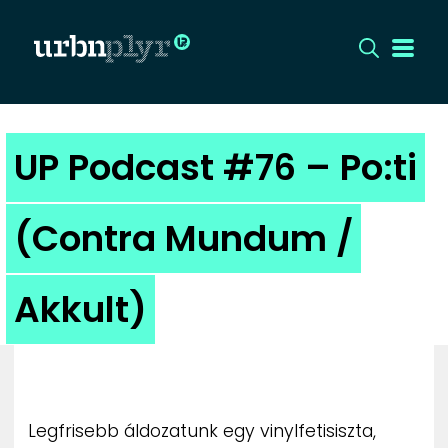
CÍMLAP
UP Podcast #76 – Po:ti
DIZÁJN
(Contra Mundum /
DIVAT
Akkult)
HIP
KULT
UTCA
Legfrisebb áldozatunk egy vinylfetisiszta,