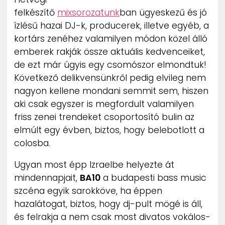
ZENE
felkészítő
mixsorozatunk
ban ügyeskezű és jó
ízlésű hazai DJ-k, producerek, illetve egyéb, a
MÉDIAAJÁNLAT
kortárs zenéhez valamilyen módon közel álló
IMPRESSZUM
emberek rakják össze aktuális kedvenceiket,
PR-ARCHÍVUM
de ezt már úgyis egy csomószor elmondtuk!
ADATKEZELÉSI TÁJÉKOZTATÓ
Következő delikvensünkről pedig elvileg nem
nagyon kellene mondani semmit sem, hiszen
aki csak egyszer is megfordult valamilyen
friss zenei trendeket csoportosító bulin az
elmúlt egy évben, biztos, hogy belebotlott a
colosba.
Ugyan most épp Izraelbe helyezte át
mindennapjait,
BA10
a budapesti bass music
szcéna egyik sarokköve, ha éppen
hazalátogat, biztos, hogy dj-pult mögé is áll,
és felrakja a nem csak most divatos vokálos-