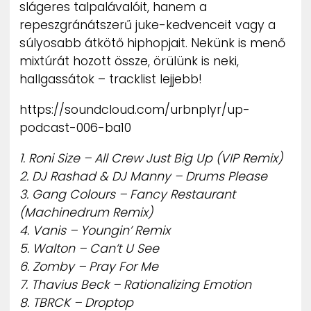
slágeres talpalávalóit, hanem a
repeszgránátszerű juke-kedvenceit vagy a
súlyosabb átkötő hiphopjait. Nekünk is menő
mixtúrát hozott össze, örülünk is neki,
hallgassátok – tracklist lejjebb!
https://soundcloud.com/urbnplyr/up-
podcast-006-ba10
1. Roni Size – All Crew Just Big Up (VIP Remix)
2. DJ Rashad & DJ Manny – Drums Please
3. Gang Colours – Fancy Restaurant
(Machinedrum Remix)
4. Vanis – Youngin’ Remix
5. Walton – Can’t U See
6. Zomby – Pray For Me
7. Thavius Beck – Rationalizing Emotion
8. TBRCK – Droptop