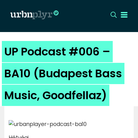
CÍMLAP
UP Podcast #006 –
DIZÁJN
BA10 (Budapest Bass
DIVAT
Music, Goodfellaz)
HIP
KULT
UTCA
Hétvégi