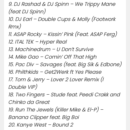
9. DJ Rashad & DJ Spinn – We Trippy Mane
(feat DJ Spinn)
10. DJ Earl – Double Cups & Molly (Footwork
Rmx)
11. ASAP Rocky – Kissin’ Pink (Feat. ASAP Ferg)
12. ITAL TEK – Hyper Real
13. Machinedrum – U Don’t Survive
14. Mike Gao – Comin’ Off That High
15. Pac Div – Savages (feat. Big Sik & Edbone)
16. Philthkids – Get2Werk ft Yes Please
17. Tom & Jerry – Lover 2 Lover Remix (l
Double VIP)
18. Two Fingers – Stude feat. Peedi Crakk and
Chinko da Great
19. Run The Jewels (Killer Mike & El-P) –
Banana Clipper feat. Big Boi
20. Kanye West – Bound 2