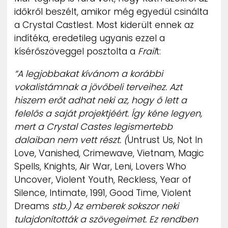
időkről beszélt, amikor még egyedül csinálta
a Crystal Castlest. Most kiderült ennek az
indítéka, eredetileg ugyanis ezzel a
kísérőszöveggel posztolta a
Frail
t:
“A legjobbakat kívánom a korábbi
vokalistámnak a jövőbeli terveihez. Azt
hiszem erőt adhat neki az, hogy ő lett a
felelős a saját projektjéért. Így kéne legyen,
mert a Crystal Castes legismertebb
dalaiban nem vett részt. (
Untrust Us, Not In
Love, Vanished, Crimewave, Vietnam, Magic
Spells, Knights, Air War, Leni, Lovers Who
Uncover, Violent Youth, Reckless, Year of
Silence, Intimate, 1991, Good Time, Violent
Dreams
stb.) Az emberek sokszor neki
tulajdonították a szövegeimet. Ez rendben