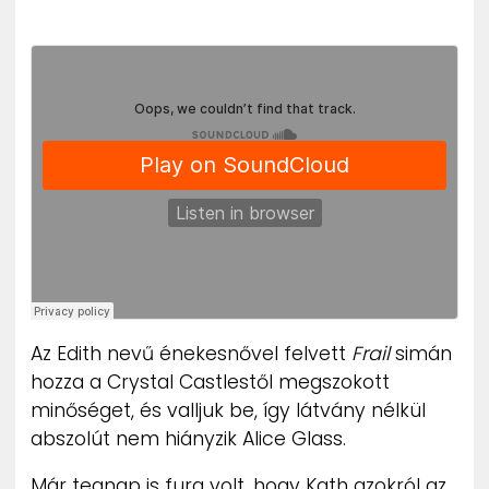
ZENE
MÉDIAAJÁNLAT
IMPRESSZUM
PR-ARCHÍVUM
ADATKEZELÉSI TÁJÉKOZTATÓ
Az Edith nevű énekesnővel felvett
Frail
simán
hozza a Crystal Castlestől megszokott
minőséget, és valljuk be, így látvány nélkül
abszolút nem hiányzik Alice Glass.
Már tegnap is fura volt, hogy Kath azokról az