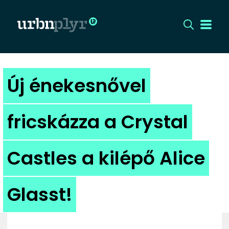
CÍMLAP
Új énekesnővel
DIZÁJN
fricskázza a Crystal
DIVAT
Castles a kilépő Alice
HIP
KULT
Glasst!
UTCA