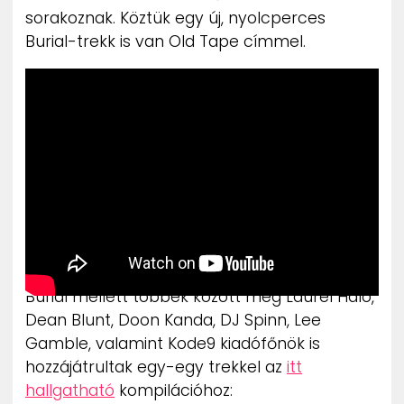
sorakoznak. Köztük egy új, nyolcperces
Burial-trekk is van Old Tape címmel.
Burial mellett többek között még Laurel Halo,
Dean Blunt, Doon Kanda, DJ Spinn, Lee
Gamble, valamint Kode9 kiadófőnök is
hozzájátrultak egy-egy trekkel az
itt
hallgatható
kompilációhoz: