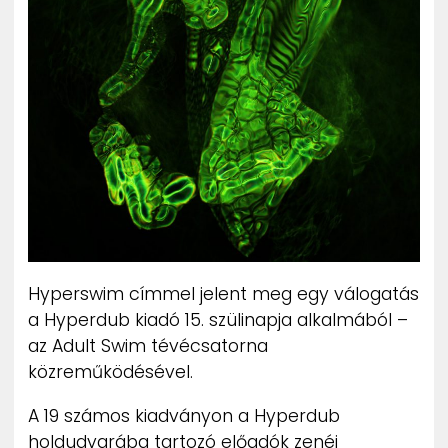
ZENE
MÉDIAAJÁNLAT
IMPRESSZUM
PR-ARCHÍVUM
ADATKEZELÉSI TÁJÉKOZTATÓ
Hyperswim címmel jelent meg egy válogatás
a Hyperdub kiadó 15. szülinapja alkalmából –
az Adult Swim tévécsatorna
közreműködésével.
A 19 számos kiadványon a Hyperdub
holdudvarába tartozó előadók zenéi