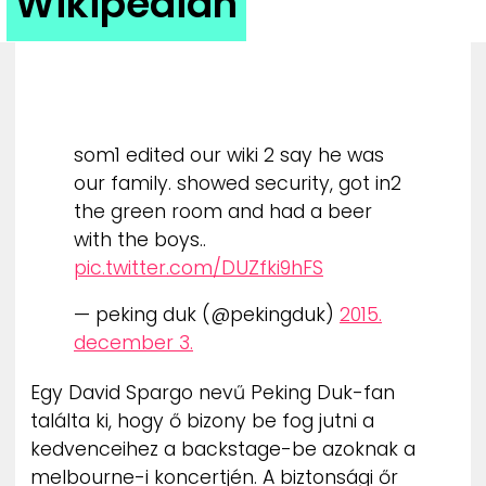
Wikipédián
ZENE
MÉDIAAJÁNLAT
IMPRESSZUM
PR-ARCHÍVUM
ADATKEZELÉSI TÁJÉKOZTATÓ
som1 edited our wiki 2 say he was
our family. showed security, got in2
the green room and had a beer
with the boys..
pic.twitter.com/DUZfki9hFS
— peking duk (@pekingduk)
2015.
december 3.
Egy David Spargo nevű Peking Duk-fan
találta ki, hogy ő bizony be fog jutni a
kedvenceihez a backstage-be azoknak a
melbourne-i koncertjén. A biztonsági őr