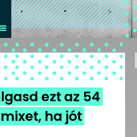
lgasd ezt az 54
mixet, ha jót