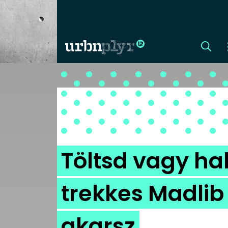
CÍMLAP
DIZÁJN
DIVAT
Töltsd vagy hal
HIP
trekkes Madlib 
KULT
akarsz