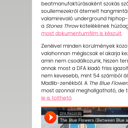
beatmanufaktúrásaként szokás szám
soullemezekről átemelt hangminták
valamirevaló underground hiphop-fe
a
Stones Throw
kötelékének húzóaga
most dokumentumfilm is készült
.
Zenéivel minden körülmények közöt
valahonnan mégiscsak el akarja kez
amin nem csodálkozunk, hiszen ter
annak most a DFA kiadó friss igazolt
nem kevesebb, mint 54 számból álló
Madlib-zenékből. A
The Blue Flower
most azonnal meghallgatható, de 
le is tölthető
.