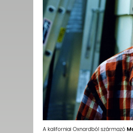
A kaliforniai Oxnardból származó
Ma