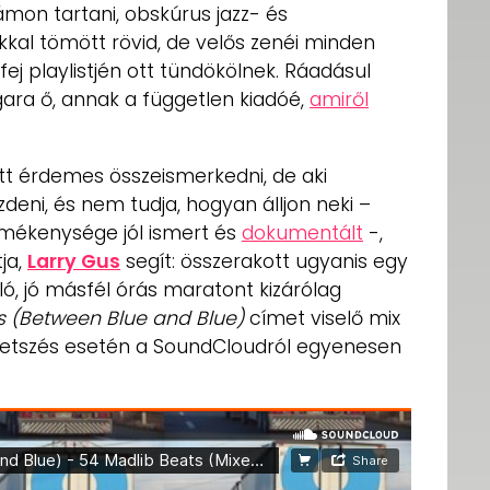
on tartani, obskúrus jazz- és
kal tömött rövid, de velős zenéi minden
j playlistjén ott tündökölnek. Ráadásul
ra ő, annak a független kiadóé,
amiről
t érdemes összeismerkedni, de aki
deni, és nem tudja, hogyan álljon neki –
mékenysége jól ismert és
dokumentált
-,
ja,
Larry Gus
segít: összerakott ugyanis egy
, jó másfél órás maratont kizárólag
s (Between Blue and Blue)
címet viselő mix
tetszés esetén a SoundCloudról egyenesen