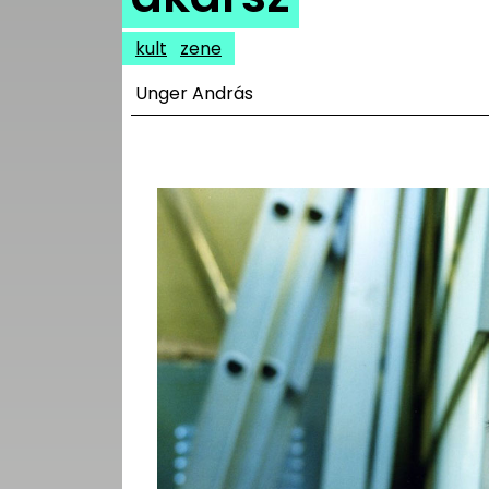
UTCA
kult
zene
ZENE
Unger András
MÉDIAAJÁNLAT
IMPRESSZUM
PR-ARCHÍVUM
ADATKEZELÉSI
TÁJÉKOZTATÓ