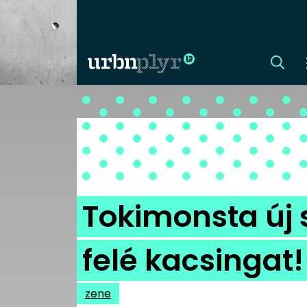
CÍMLAP
DIZÁJN
DIVAT
Tokimonsta új 
HIP
felé kacsingat!
KULT
zene