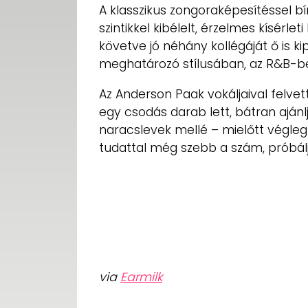
A klasszikus zongoraképesítéssel b
szintikkel kibélelt, érzelmes kísérle
követve jó néhány kollégáját ő is k
meghatározó stílusában, az R&B-b
Az Anderson Paak vokáljaival felvet
egy csodás darab lett, bátran ajánlj
naracslevek mellé – mielőtt végleg
tudattal még szebb a szám, próbálj
via
Earmilk