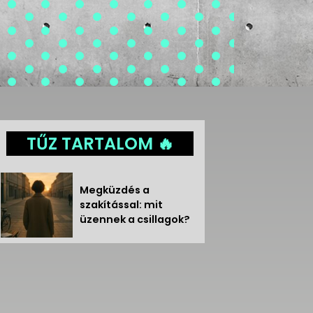
TŰZ TARTALOM 🔥
Megküzdés a
szakítással: mit
üzennek a csillagok?