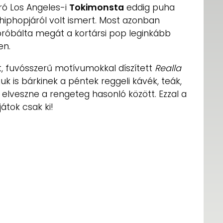
író Los Angeles-i
Tokimonsta
eddig puha
ti hiphopjáról volt ismert. Most azonban
ipróbálta megát a kortársi pop leginkább
en.
t, fuvósszerű motívumokkal díszített
Realla
uk is bárkinek a péntek reggeli kávék, teák,
 elveszne a rengeteg hasonló között. Ezzal a
átok csak ki!