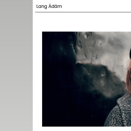
UTCA
Lang Ádám
ZENE
MÉDIAAJÁNLAT
IMPRESSZUM
PR-ARCHÍVUM
ADATKEZELÉSI
TÁJÉKOZTATÓ