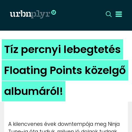
CÍMLAP
Tíz percnyi lebegtetés
DIZÁJN
Floating Points közelgő
DIVAT
albumáról!
HIP
KULT
UTCA
A kilencvenes évek downtempója meg Ninja
Tune-ja óta tudjuk, milyen jó dolgok tudnak