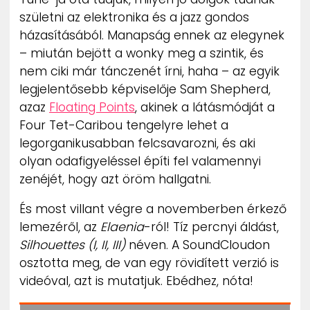
ZENE
születni az elektronika és a jazz gondos
házasításából. Manapság ennek az elegynek
MÉDIAAJÁNLAT
– miután bejött a wonky meg a szintik, és
IMPRESSZUM
nem ciki már tánczenét írni, haha – az egyik
PR-ARCHÍVUM
legjelentősebb képviselője Sam Shepherd,
ADATKEZELÉSI TÁJÉKOZTATÓ
azaz
Floating Points
, akinek a látásmódját a
Four Tet-Caribou tengelyre lehet a
legorganikusabban felcsavarozni, és aki
olyan odafigyeléssel építi fel valamennyi
zenéjét, hogy azt öröm hallgatni.
És most villant végre a novemberben érkező
lemezéről, az
Elaenia
-ról! Tíz percnyi áldást,
Silhouettes (I, II, III)
néven. A SoundCloudon
osztotta meg, de van egy rövidített verzió is
videóval, azt is mutatjuk. Ebédhez, nóta!