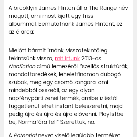
ZENE
A brooklyni James Hinton áll a The Range név
mögött, ami most kijött egy friss
MÉDIAAJÁNLAT
albummal. Bemutatnánk James Hintont, ez
IMPRESSZUM
az ő arca:
PR-ARCHÍVUM
ADATKEZELÉSI TÁJÉKOZTATÓ
Mielőtt bármít írnánk, visszatekintőleg
tekintsünk vissza,
mit írtunk
2013-as
Nonfiction
című lemezéről: “szellős struktúrák,
mondattöredékek, leheletfinoman dübögő
szubok, meg egy csomó zongora: ami
mindebből összeáll, az egy olyan
napfénypárti zenei termék, amibe ízléstől
függetlenül lehet instant beleszeretni, majd
pedig újra és újra és újra elővenni. Playlistbe
be, Normafára fel!” Szerettük, na.
A
Potential
nevet viselő legújabb terméket