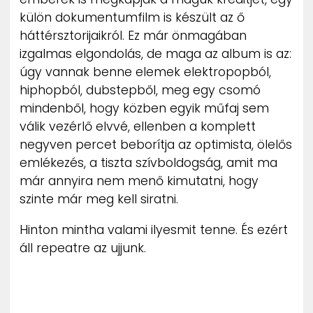
külön dokumentumfilm is készült az ő
háttérsztorijaikról. Ez már önmagában
izgalmas elgondolás, de maga az album is az:
úgy vannak benne elemek elektropopból,
hiphopból, dubstepből, meg egy csomó
mindenből, hogy közben egyik műfaj sem
válik vezérlő elvvé, ellenben a komplett
negyven percet beborítja az optimista, ölelős
emlékezés, a tiszta szívboldogság, amit ma
már annyira nem menő kimutatni, hogy
szinte már meg kell siratni.
Hinton mintha valami ilyesmit tenne. És ezért
áll repeatre az ujjunk.