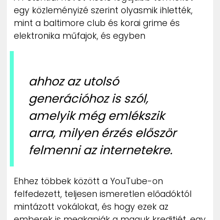
egy közleményizé szerint olyasmik ihlették,
mint a baltimore club és korai grime és
elektronika műfajok, és egyben
ahhoz az utolsó
generációhoz is szól,
amelyik még emlékszik
arra, milyen érzés először
felmenni az internetekre.
Ehhez többek között a YouTube-on
felfedezett, teljesen ismeretlen előadóktól
mintázott vokálokat, és hogy ezek az
emberek is megkapják a maguk kreditjét, egy