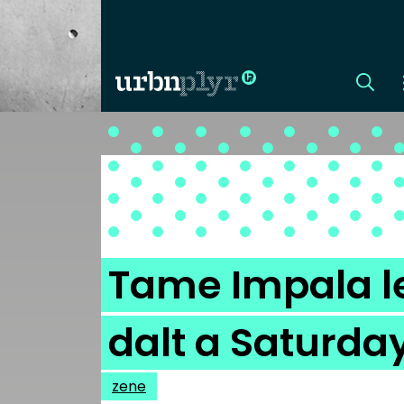
CÍMLAP
DIZÁJN
DIVAT
Tame Impala le
HIP
dalt a Saturda
KULT
zene