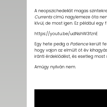
A neopszichedeliát magas szintekre
Currents
című nagylemeze óta nem 
kívül, de most igen. Ez például egy f
https://youtu.be/udNshW3fznE
Egy hete pedig a
Patience
került fe
hogy vajon az elmúlt öt év kihagy
iránti érdeklődést, és esetleg most 
Amúgy nyilván nem.