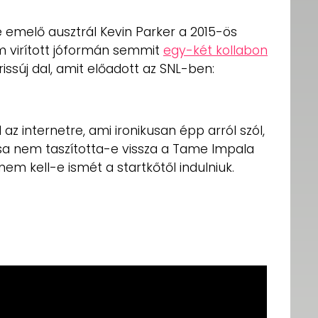
 emelő ausztrál Kevin Parker a 2015-ös
virított jóformán semmit
egy-két kollabon
rissúj dal, amit előadott az SNL-ben:
l az internetre, ami ironikusan épp arról szól,
ása nem taszította-e vissza a Tame Impala
nem kell-e ismét a startkőtől indulniuk.