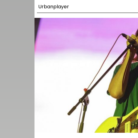
UTCA
Urbanplayer
ZENE
MÉDIAAJÁNLAT
IMPRESSZUM
PR-ARCHÍVUM
ADATKEZELÉSI
TÁJÉKOZTATÓ