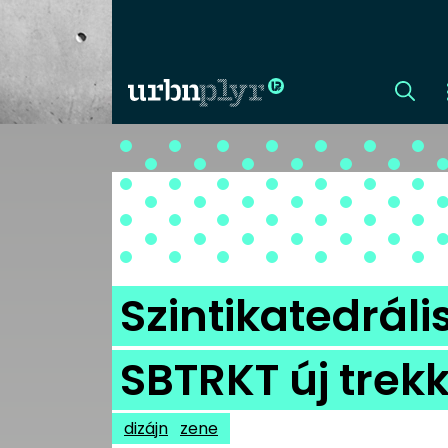
CÍMLAP
DIZÁJN
DIVAT
Szintikatedráli
HIP
SBTRKT új trekk
KULT
dizájn
zene