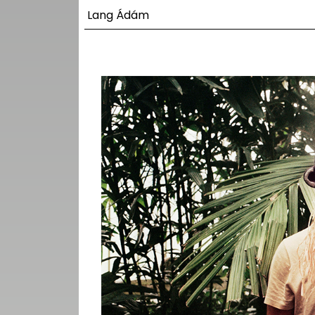
UTCA
Lang Ádám
ZENE
MÉDIAAJÁNLAT
IMPRESSZUM
PR-ARCHÍVUM
ADATKEZELÉSI
TÁJÉKOZTATÓ