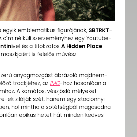
 egyik emblematikus figurájának,
SBTRKT
-
l! A cím nélküli szerzeményhez egy Youtube-
ntini
vel és a titokzatos
A Hidden Place
maszkjaiért is felelős művész
szerű anyagmozgást ábrázoló majdnem-
előző trackjéhez, az
IMO
-hoz hasonlóan a
ámhoz. A komótos, vészjósló mélyeket
ek zilálják szét, hanem egy stadionnyi
érben, hol mintha a sötétségből magasodna
sonlóan epikus hetet hát minden kedves