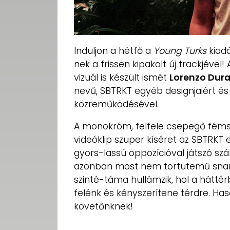
Induljon a hétfő a
Young Turks
kiadó
nek a frissen kipakolt új trackjéve
vizuál is készült ismét
Lorenzo Dura
nevű, SBTRKT egyéb designjaiért és 
közreműködésével.
A monokróm, felfele csepegő fém
videóklip szuper kíséret az SBTRKT 
gyors-lassú oppozícióval játszó sz
azonban most nem törtütemű snare-
szinté-táma hullámzik, hol a hátt
felénk és kényszerítene térdre. Ha
követőnknek!