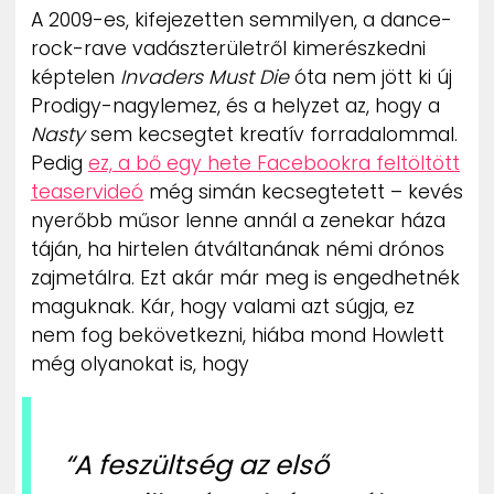
A 2009-es, kifejezetten semmilyen, a dance-
rock-rave vadászterületről kimerészkedni
képtelen
Invaders Must Die
óta nem jött ki új
Prodigy-nagylemez, és a helyzet az, hogy a
Nasty
sem kecsegtet kreatív forradalommal.
Pedig
ez, a bő egy hete Facebookra feltöltött
teaservideó
még simán kecsegtetett – kevés
nyerőbb műsor lenne annál a zenekar háza
táján, ha hirtelen átváltanának némi drónos
zajmetálra. Ezt akár már meg is engedhetnék
maguknak. Kár, hogy valami azt súgja, ez
nem fog bekövetkezni, hiába mond Howlett
még olyanokat is, hogy
“A feszültség az első