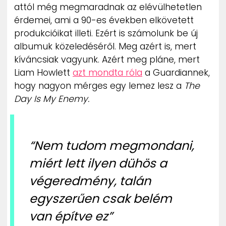
attól még megmaradnak az elévülhetetlen
ZENE
érdemei, ami a 90-es években elkövetett
produkcióikat illeti. Ezért is számolunk be új
MÉDIAAJÁNLAT
IMPRESSZUM
albumuk közeledéséről. Meg azért is, mert
PR-ARCHÍVUM
kíváncsiak vagyunk. Azért meg pláne, mert
ADATKEZELÉSI TÁJÉKOZTATÓ
Liam Howlett
azt mondta róla
a Guardiannek,
hogy nagyon mérges egy lemez lesz a
The
Day Is My Enemy.
“Nem tudom megmondani,
miért lett ilyen dühös a
végeredmény, talán
egyszerűen csak belém
van építve ez”