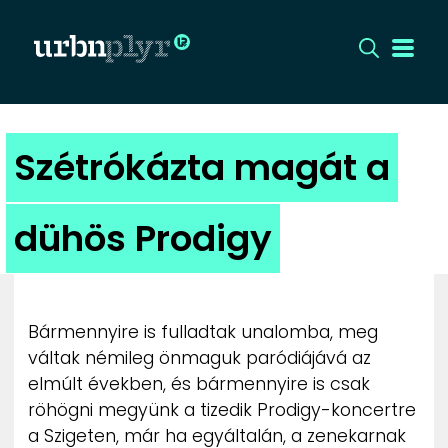
CÍMLAP
Szétrókázta magát a
DIZÁJN
dühös Prodigy
DIVAT
HIP
Bármennyire is fulladtak unalomba, meg
KULT
váltak némileg önmaguk paródiájává az
elmúlt években, és bármennyire is csak
röhögni megyünk a tizedik Prodigy-koncertre
UTCA
a Szigeten, már ha egyáltalán, a zenekarnak