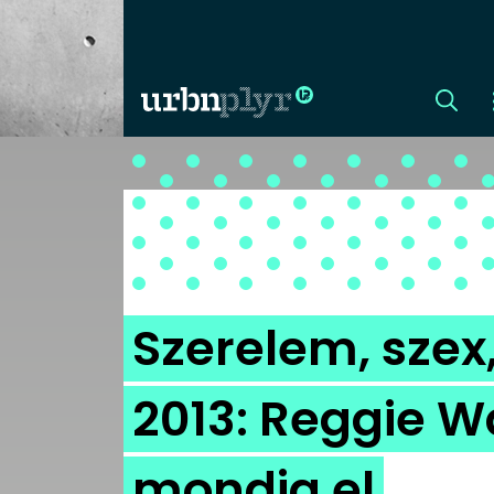
CÍMLAP
DIZÁJN
DIVAT
Szerelem, sze
HIP
2013: Reggie W
KULT
mondja el