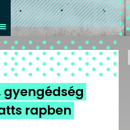
x, gyengédség
atts rapben