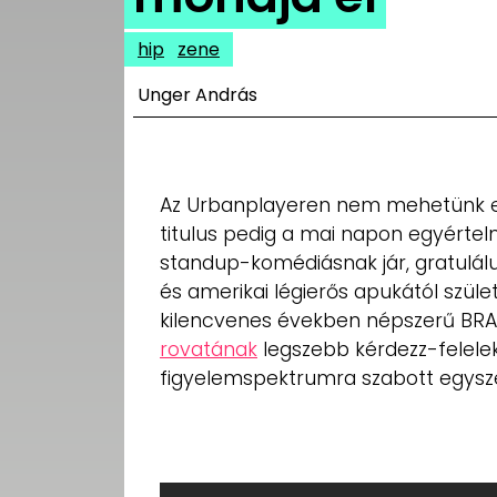
UTCA
hip
zene
ZENE
Unger András
MÉDIAAJÁNLAT
IMPRESSZUM
PR-ARCHÍVUM
ADATKEZELÉSI
Az Urbanplayeren nem mehetünk el
TÁJÉKOZTATÓ
titulus pedig a mai napon egyérte
standup-komédiásnak jár, gratulál
és amerikai légierős apukától szüle
kilencvenes években népszerű BR
rovatának
legszebb kérdezz-felelek 
figyelemspektrumra szabott egysz