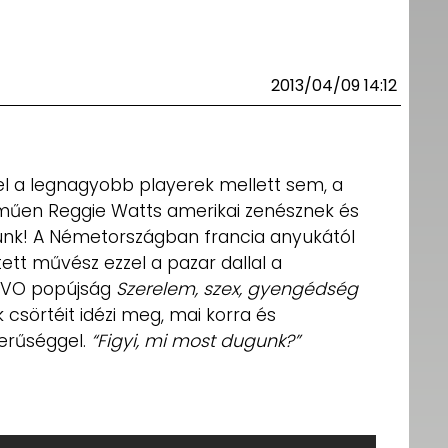
2013/04/09 14:12
 a legnagyobb playerek mellett sem, a
lműen Reggie Watts amerikai zenésznek és
unk! A Németországban francia anyukától
tett művész ezzel a pazar dallal a
AVO popújság
Szerelem, szex, gyengédség
csörtéit idézi meg, mai korra és
erűséggel.
“Figyi, mi most dugunk?”