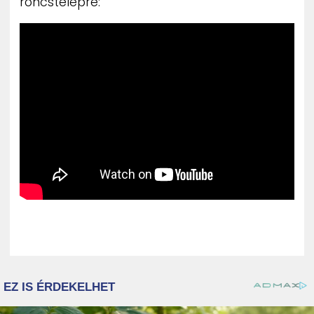
roncstelepre: