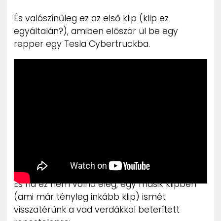
És valószínűleg ez az első klip (klip ez
egyáltalán?), amiben először ül be egy
repper egy Tesla Cybertruckba.
És ha ez nem volna elég, egy másik klipben
(ami már tényleg inkább klip) ismét
visszatérünk a vad verdákkal beterített