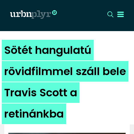
CÍMLAP
Sötét hangulatú
DIZÁJN
rövidfilmmel száll bele
DIVAT
Travis Scott a
HIP
KULT
retinánkba
UTCA