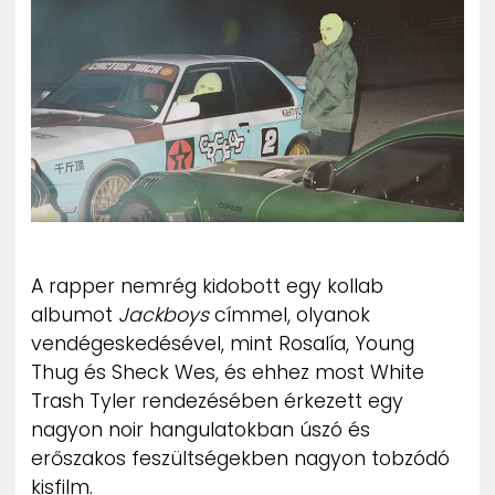
ZENE
MÉDIAAJÁNLAT
IMPRESSZUM
PR-ARCHÍVUM
ADATKEZELÉSI TÁJÉKOZTATÓ
A rapper nemrég kidobott egy kollab
albumot
Jackboys
címmel, olyanok
vendégeskedésével, mint Rosalía, Young
Thug és Sheck Wes, és ehhez most White
Trash Tyler rendezésében érkezett egy
nagyon noir hangulatokban úszó és
erőszakos feszültségekben nagyon tobzódó
kisfilm.