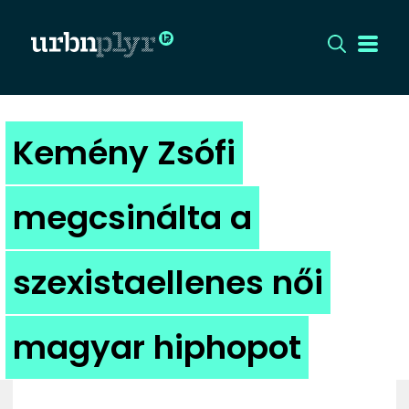
CÍMLAP
Kemény Zsófi
DIZÁJN
megcsinálta a
DIVAT
szexistaellenes női
HIP
KULT
magyar hiphopot
UTCA