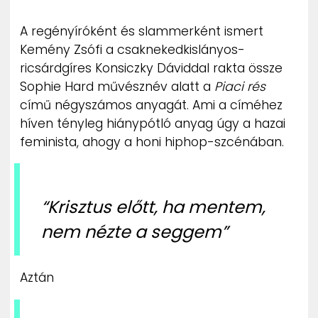
ZENE
A regényíróként és slammerként ismert
Kemény Zsófi a csaknekedkislányos-
MÉDIAAJÁNLAT
IMPRESSZUM
ricsárdgíres Konsiczky Dáviddal rakta össze
PR-ARCHÍVUM
Sophie Hard művésznév alatt a
Piaci rés
ADATKEZELÉSI TÁJÉKOZTATÓ
című négyszámos anyagát. Ami a címéhez
híven tényleg hiánypótló anyag úgy a hazai
feminista, ahogy a honi hiphop-szcénában.
“Krisztus előtt, ha mentem,
nem nézte a seggem”
Aztán