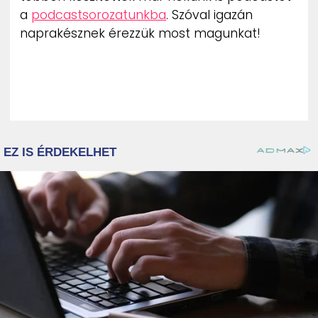
a
podcastsorozatunkba
. Szóval igazán
naprakésznek érezzük most magunkat!