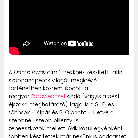
ZENE
MÉDIAAJÁNLAT
IMPRESSZUM
PR-ARCHÍVUM
ADATKEZELÉSI TÁJÉKOZTATÓ
A
Damn Bwoy
című trekkhez készített, latin
szappanoperák világát megidéző
történetben közreműködött a
magyar
Farbwechsel
kiadó (vagyis a pesti
éjszaka meghatározó) tagjai is a SILF-es
főhősök – Alpár és S. Olbricht -, illetve a
szebbnél-szebb billentyűs
zeneeszközök mellett. Akik közül egyébként
többen készítettek már nekünk is podcastet