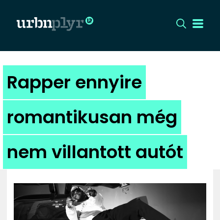
CÍMLAP
Rapper ennyire
DIZÁJN
romantikusan még
DIVAT
nem villantott autót
HIP
KULT
UTCA