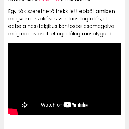
Egy tök szerethető trekk lett ebből, amiben
megvan a szokásos verdacsillogtatás, de
ebbe a nosztalgikus köntösbe csomagolva
még erre is csak elfogadólag mosolygunk.