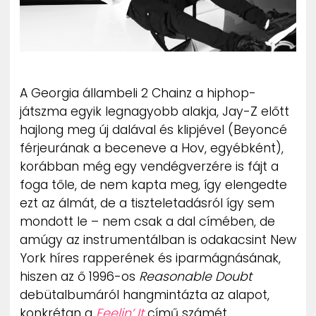
ZENE
MÉDIAAJÁNLAT
IMPRESSZUM
PR-ARCHÍVUM
ADATKEZELÉSI TÁJÉKOZTATÓ
A Georgia állambeli 2 Chainz a hiphop-
játszma egyik legnagyobb alakja, Jay-Z előtt
hajlong meg új dalával és klipjével (Beyoncé
férjeurának a beceneve a Hov, egyébként),
korábban még egy vendégverzére is fájt a
foga tőle, de nem kapta meg, így elengedte
ezt az álmát, de a tiszteletadásról így sem
mondott le – nem csak a dal címében, de
amúgy az instrumentálban is odakacsint New
York híres rapperének és iparmágnásának,
hiszen az ő 1996-os
Reasonable Doubt
debütalbumáról hangmintázta az alapot,
konkrétan a
Feelin’ It
című számét.