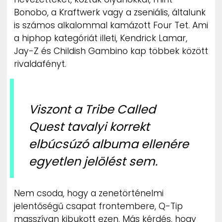
ZENE
Bonobo, a Kraftwerk vagy a zseniális, általunk
is számos alkalommal kamázott Four Tet. Ami
MÉDIAAJÁNLAT
a hiphop kategóriát illeti, Kendrick Lamar,
IMPRESSZUM
Jay-Z és Childish Gambino kap többek között
PR-ARCHÍVUM
rivaldafényt.
ADATKEZELÉSI TÁJÉKOZTATÓ
Viszont a Tribe Called
Quest tavalyi korrekt
elbúcsúzó albuma ellenére
egyetlen jelölést sem.
Nem csoda, hogy a zenetörténelmi
jelentőségű csapat frontembere, Q-Tip
masszívan kibukott ezen. Más kérdés, hogy