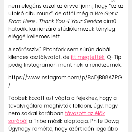
nem elegáns azzal az érvvel jönni, hogy “ez az
utolsó albumunk”, de attól még a
We Got It
From Here… Thank You 4 Your Service
című
hatodik, karrierzáró stúdiólemezük tényleg
eléggé kellemes lett.
A szőrősszívű Pitchfork sem sűrűn dobál
kilences osztályzatot, de
itt megtették
. Q-Tip
pedig Instagramon ment neki a rendszernek.
https://www.instagram.com/p/BcDjB88AZPG
/
Többek között azt vágta a fejekhez, hogy a
tavalyi gálára meghívták fellépni, úgy, hogy
nem sokkal korábban
távozott az élők
sorából
a Tribe másik alaptagja, Phife Dawg.
Úgyhogy remélte, hogy azért idén legalább