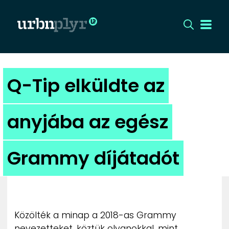
CÍMLAP
Q-Tip elküldte az
DIZÁJN
anyjába az egész
DIVAT
Grammy díjátadót
HIP
KULT
UTCA
Közölték a minap a 2018-as Grammy
nevezetteket, köztük olyanokkal, mint