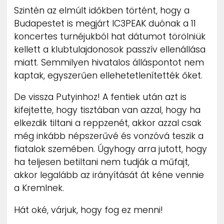
Szintén az elmúlt időkben történt, hogy a
Budapestet is megjárt IC3PEAK duónak a 11
koncertes turnéjukból hat dátumot törölniük
kellett a klubtulajdonosok passzív ellenállása
miatt. Semmilyen hivatalos álláspontot nem
kaptak, egyszerűen ellehetetlenítették őket.
De vissza Putyinhoz! A fentiek után azt is
kifejtette, hogy tisztában van azzal, hogy ha
elkezdik tiltani a reppzenét, akkor azzal csak
még inkább népszerűvé és vonzóvá teszik a
fiatalok szemében. Úgyhogy arra jutott, hogy
ha teljesen betiltani nem tudják a műfajt,
akkor legalább az irányítását át kéne vennie
a Kremlnek.
Hát oké, várjuk, hogy fog ez menni!