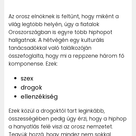
ZENE
Az orosz elnöknek is feltűnt, hogy miként a
MÉDIAAJÁNLAT
világ legtöbb helyén, úgy a fiatalok
IMPRESSZUM
Oroszországban is egyre több hiphopot
PR-ARCHÍVUM
ADATKEZELÉSI TÁJÉKOZTATÓ
hallgatnak. A hétvégén egy kulturális
tanácsadókkal való találkozóján
összefoglalta, hogy mi a reppzene három fő
komponense. Ezek:
szex
drogok
ellenzékiség
Ezek közül a drogoktól tart leginkább,
összességében pedig úgy érzi, hogy a hiphop
a hanyatlás felé viszi az orosz nemzetet.
Tegyük hozzá, hogy mindez nem sokkal