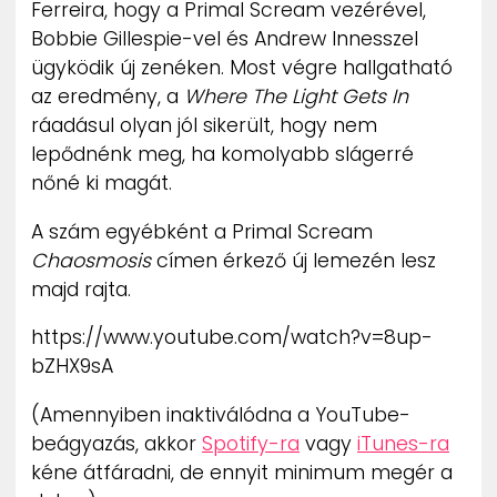
Ferreira, hogy a Primal Scream vezérével,
ZENE
Bobbie Gillespie-vel és Andrew Innesszel
ügyködik új zenéken. Most végre hallgatható
MÉDIAAJÁNLAT
az eredmény, a
Where The Light Gets In
IMPRESSZUM
PR-ARCHÍVUM
ráadásul olyan jól sikerült, hogy nem
ADATKEZELÉSI TÁJÉKOZTATÓ
lepődnénk meg, ha komolyabb slágerré
nőné ki magát.
A szám egyébként a Primal Scream
Chaosmosis
címen érkező új lemezén lesz
majd rajta.
https://www.youtube.com/watch?v=8up-
bZHX9sA
(Amennyiben inaktiválódna a YouTube-
beágyazás, akkor
Spotify-ra
vagy
iTunes-ra
kéne átfáradni, de ennyit minimum megér a