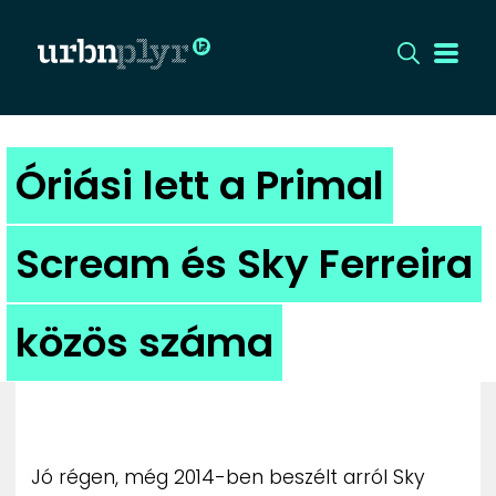
CÍMLAP
Óriási lett a Primal
DIZÁJN
Scream és Sky Ferreira
DIVAT
közös száma
HIP
KULT
UTCA
Jó régen, még 2014-ben beszélt arról Sky