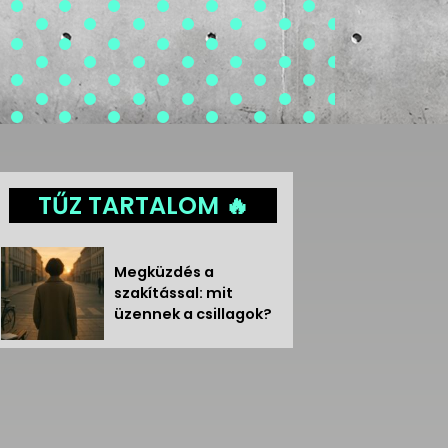
TŰZ TARTALOM 🔥
Megküzdés a
szakítással: mit
üzennek a csillagok?