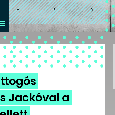
ttogós
s Jackóval a
llett