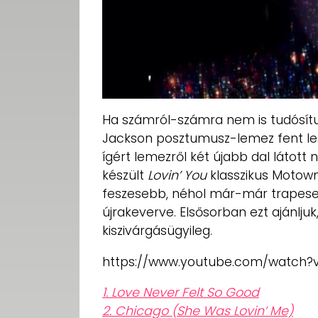
Ha számról-számra nem is tudósítunk
Jackson posztumusz-lemez fent les
ígért lemezről két újabb dal látott 
készült
Lovin’ You
klasszikus Motown
feszesebb, néhol már-már trapes
újrakeverve. Elsősorban ezt ajánljuk, 
kiszivárgásügyileg.
https://www.youtube.com/watch?
1. Love Never Felt So Good
2. Chicago (She Was Lovin’ Me)