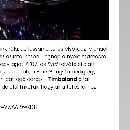
 róla, de lassan a teljes első igazi Michael
z az interneten. Tegnap a nyolc számosra
napvilágot. A ’87-es
Bad
felvételei alatt
 soul darab, a Blue Gangsta pedig egy
en pattogó darab –
Timbaland
által
de alul linkeljük, hogy áll a teljes lemez
v=VwAAt9wKDLI