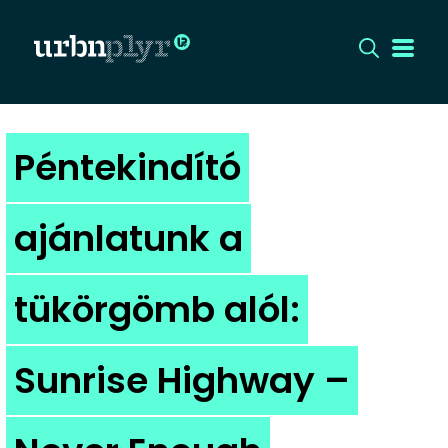
CÍMLAP
Péntekindító
DIZÁJN
ajánlatunk a
DIVAT
tükörgömb alól:
HIP
KULT
Sunrise Highway –
UTCA