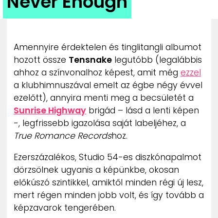
Never Enough
ZENE
MÉDIAAJÁNLAT
IMPRESSZUM
Amennyire érdektelen és tinglitangli albumot
PR-ARCHÍVUM
hozott össze
Tensnake
legutóbb (legalábbis
ADATKEZELÉSI TÁJÉKOZTATÓ
ahhoz a színvonalhoz képest, amit még
ezzel
a klubhimnuszával emelt az égbe négy évvel
ezelőtt), annyira menti meg a becsületét a
Sunrise Highway
brigád – lásd a lenti képen
-, legfrissebb igazolása saját labeljéhez, a
True Romance Records
hoz.
Ezerszázalékos, Studio 54-es diszkónapalmot
dörzsölnek ugyanis a képünkbe, okosan
előkúszó szintikkel, amiktől minden régi új lesz,
mert régen minden jobb volt, és így tovább a
képzavarok tengerében.