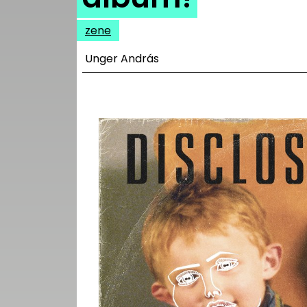
UTCA
zene
ZENE
Unger András
MÉDIAAJÁNLAT
IMPRESSZUM
PR-ARCHÍVUM
ADATKEZELÉSI
TÁJÉKOZTATÓ