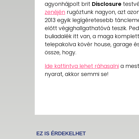
agyonhájpolt brit
Disclosure
testvé
zenéjén
rugóztunk nagyon, azt azo
2013 egyik legígéretesebb tánclem
előtt végighallgathatóvá teszik. Ped
buliadalék itt van, a maga komplett
telepakolva kövér house, garage és
össze, hogy.
Ide kattintva lehet ráhasalni
a mest
nyarat, akkor semmi se!