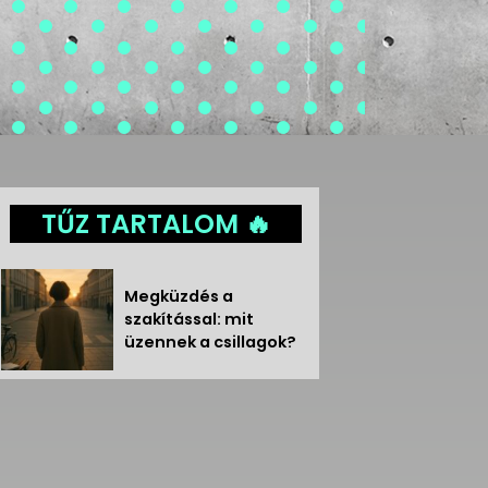
TŰZ TARTALOM 🔥
Megküzdés a
szakítással: mit
üzennek a csillagok?