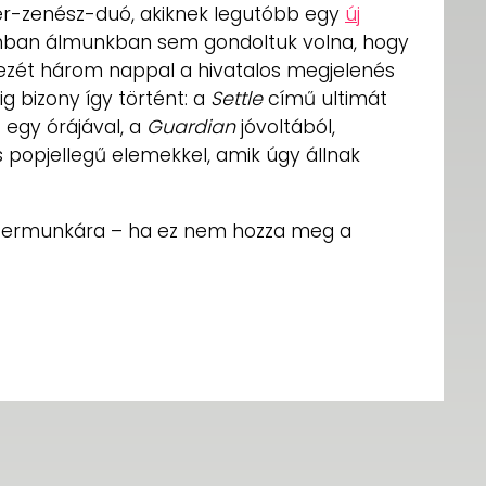
r-zenész-duó, akiknek legutóbb egy
új
nban álmunkban sem gondoltuk volna, hogy
ezét három nappal a hivatalos megjelenés
ig bizony így történt: a
Settle
című ultimát
 egy órájával, a
Guardian
jóvoltából,
 popjellegű elemekkel, amik úgy állnak
ermunkára – ha ez nem hozza meg a