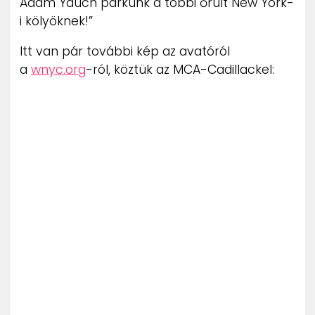
Adam Yauch parkunk a többi őrült New York-
i kölyöknek!”
Itt van pár további kép az avatóról
a
wnyc.org
-ról, köztük az MCA-Cadillackel: