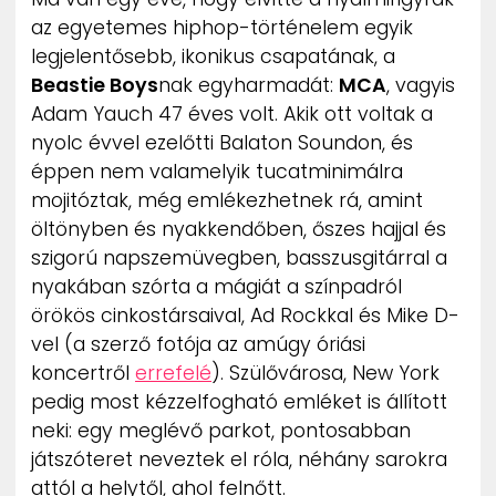
ZENE
az egyetemes hiphop-történelem egyik
legjelentősebb, ikonikus csapatának, a
MÉDIAAJÁNLAT
Beastie Boys
nak egyharmadát:
MCA
, vagyis
IMPRESSZUM
Adam Yauch 47 éves volt. Akik ott voltak a
PR-ARCHÍVUM
nyolc évvel ezelőtti Balaton Soundon, és
ADATKEZELÉSI TÁJÉKOZTATÓ
éppen nem valamelyik tucatminimálra
mojitóztak, még emlékezhetnek rá, amint
öltönyben és nyakkendőben, őszes hajjal és
szigorú napszemüvegben, basszusgitárral a
nyakában szórta a mágiát a színpadról
örökös cinkostársaival, Ad Rockkal és Mike D-
vel (a szerző fotója az amúgy óriási
koncertről
errefelé
). Szülővárosa, New York
pedig most kézzelfogható emléket is állított
neki: egy meglévő parkot, pontosabban
játszóteret neveztek el róla, néhány sarokra
attól a helytől, ahol felnőtt.