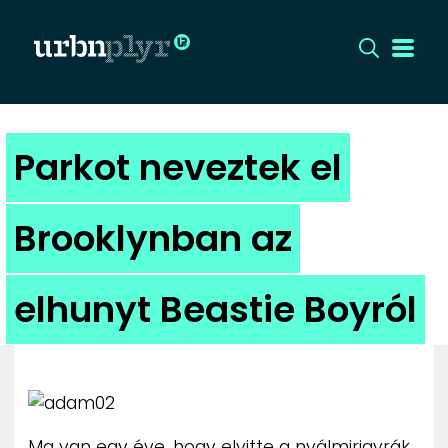
CÍMLAP
Parkot neveztek el
DIZÁJN
Brooklynban az
DIVAT
elhunyt Beastie Boyról
HIP
KULT
UTCA
Ma van egy éve, hogy elvitte a nyálmirigyrák