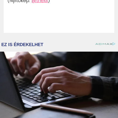
(Nyitókép:
@thexx
)