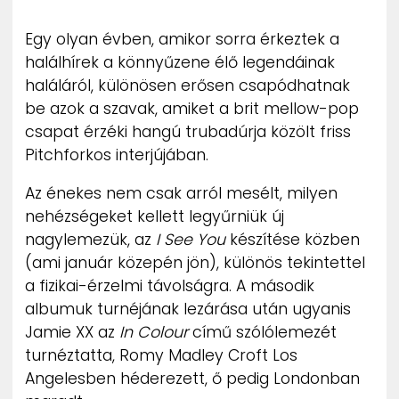
ZENE
Egy olyan évben, amikor sorra érkeztek a
halálhírek a könnyűzene élő legendáinak
MÉDIAAJÁNLAT
IMPRESSZUM
haláláról, különösen erősen csapódhatnak
PR-ARCHÍVUM
be azok a szavak, amiket a brit mellow-pop
ADATKEZELÉSI TÁJÉKOZTATÓ
csapat érzéki hangú trubadúrja közölt friss
Pitchforkos interjújában.
Az énekes nem csak arról mesélt, milyen
nehézségeket kellett legyűrniük új
nagylemezük, az
I See You
készítése közben
(ami január közepén jön), különös tekintettel
a fizikai-érzelmi távolságra. A második
albumuk turnéjának lezárása után ugyanis
Jamie XX az
In Colour
című szólólemezét
turnéztatta, Romy Madley Croft Los
Angelesben héderezett, ő pedig Londonban