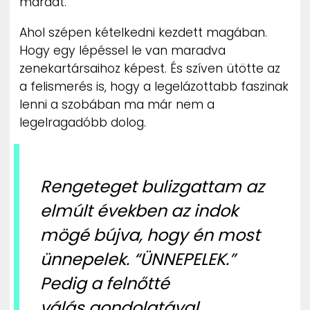
maradt.
Ahol szépen kételkedni kezdett magában.
Hogy egy lépéssel le van maradva
zenekartársaihoz képest. És szíven ütötte az
a felismerés is, hogy a legelázottabb faszinak
lenni a szobában ma már nem a
legelragadóbb dolog.
Rengeteget bulizgattam az
elmúlt években az indok
mögé bújva, hogy én most
ünnepelek. “ÜNNEPELEK.”
Pedig a felnőtté
válás gondolatával