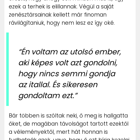
ezek a terhek is elillannak. Végül a saját
zenésztársainak kellett már finoman
rávilágítaniuk, hogy nem lesz ez így oké.
“Én voltam az utolsó ember,
aki képes volt azt gondolni,
hogy nincs semmi gondja
az itallal. És sikeresen
gondoltam ezt.”
Bár többen is szóltak neki, ő meg is hallgatta
őket, de magában távolságot tartott ezektől
a véleményektől, mert hát honnan is
tudhatnák azok, ugye, hogy ő ezt bírja kezelni.