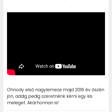
ZENE
MÉDIAAJÁNLAT
IMPRESSZUM
PR-ARCHÍVUM
ADATKEZELÉSI TÁJÉKOZTATÓ
Ohnody első nagylemeze majd 2018 év őszén
jön, addig pedig szeretnénk kérni egy kis
meleget. Akárhonnan is!