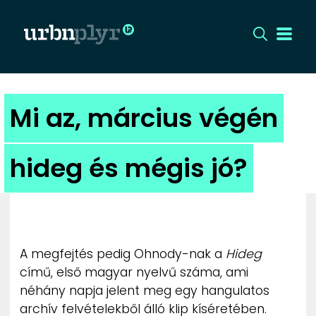
CÍMLAP
Mi az, március végén
DIZÁJN
hideg és mégis jó?
DIVAT
HIP
KULT
A megfejtés pedig Ohnody-nak a
Hideg
című, első magyar nyelvű száma, ami
UTCA
néhány napja jelent meg egy hangulatos
archív felvételekből álló klip kíséretében.