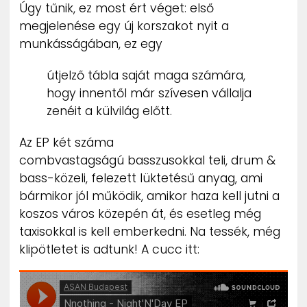
Úgy tűnik, ez most ért véget: első
megjelenése egy új korszakot nyit a
munkásságában, ez egy
útjelző tábla saját maga számára,
hogy innentől már szívesen vállalja
zenéit a külvilág előtt.
Az EP két száma
combvastagságú basszusokkal teli, drum &
bass-közeli, felezett lüktetésű anyag, ami
bármikor jól működik, amikor haza kell jutni a
koszos város közepén át, és esetleg még
taxisokkal is kell emberkedni. Na tessék, még
klipötletet is adtunk! A cucc itt: