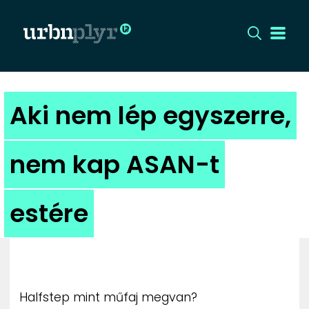
CÍMLAP
Aki nem lép egyszerre,
DIZÁJN
nem kap ASAN-t
DIVAT
estére
HIP
KULT
UTCA
Halfstep mint műfaj megvan?