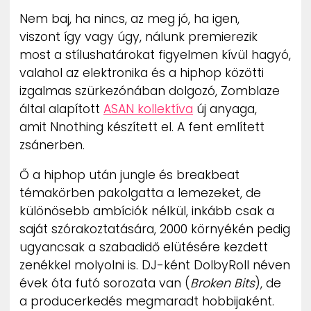
ZENE
Nem baj, ha nincs, az meg jó, ha igen,
viszont így vagy úgy, nálunk premierezik
MÉDIAAJÁNLAT
most a stílushatárokat figyelmen kívül hagyó,
IMPRESSZUM
valahol az elektronika és a hiphop közötti
PR-ARCHÍVUM
ADATKEZELÉSI TÁJÉKOZTATÓ
izgalmas szürkezónában dolgozó, Zomblaze
által alapított
ASAN kollektíva
új anyaga,
amit
Nnothing készített el. A fent említett
zsánerben.
Ő a hiphop után jungle és breakbeat
témakörben pakolgatta a lemezeket, de
különösebb ambíciók nélkül, inkább csak a
saját szórakoztatására,
2000 környékén pedig
ugyancsak a szabadidő elütésére kezdett
zenékkel molyolni is.
DJ-ként DolbyRoll néven
évek óta futó sorozata van (
Broken Bits
), de
a producerkedés megmaradt hobbijaként.